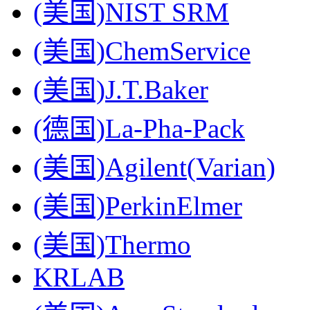
(美国)NIST SRM
(美国)ChemService
(美国)J.T.Baker
(德国)La-Pha-Pack
(美国)Agilent(Varian)
(美国)PerkinElmer
(美国)Thermo
KRLAB