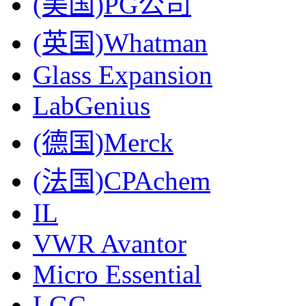
(美国)PG公司
(英国)Whatman
Glass Expansion
LabGenius
(德国)Merck
(法国)CPAchem
IL
VWR Avantor
Micro Essential
LGC