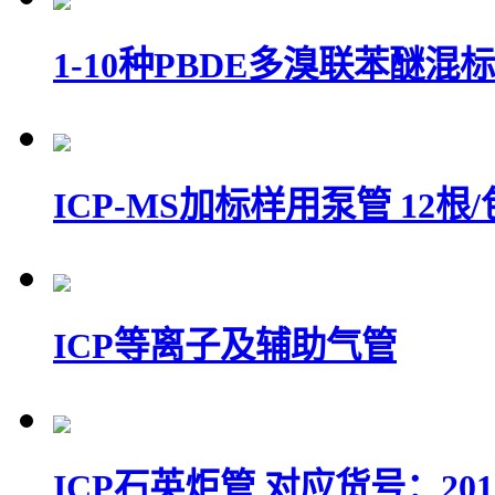
1-10种PBDE多溴联苯醚混标S-
ICP-MS加标样用泵管 12根/
ICP等离子及辅助气管
ICP石英炬管 对应货号：20100