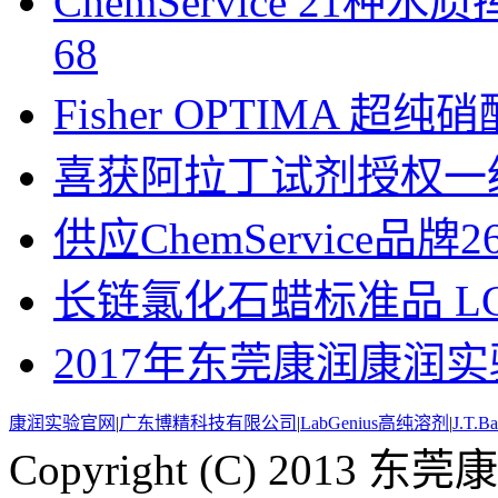
ChemService 21
68
Fisher OPTIMA 超纯
喜获阿拉丁试剂授权一
供应ChemService品牌
长链氯化石蜡标准品 LCCP(
2017年东莞康润康润实
康润实验官网
|
广东博精科技有限公司
|
LabGenius高纯溶剂
|
J.T.
Copyright (C) 20