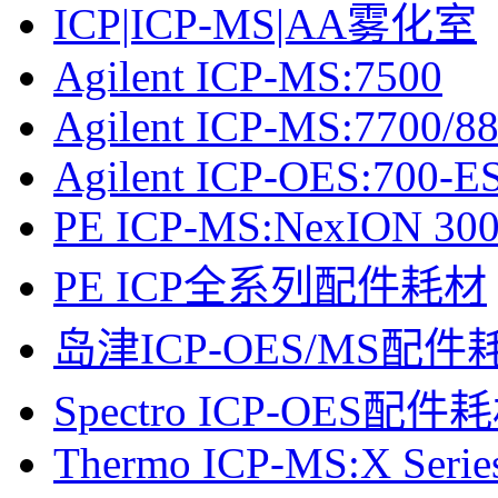
ICP|ICP-MS|AA雾化室
Agilent ICP-MS:7500
Agilent ICP-MS:7700/8
Agilent ICP-OES:700-ES
PE ICP-MS:NexION 30
PE ICP全系列配件耗材
岛津ICP-OES/MS配件
Spectro ICP-OES配件
Thermo ICP-MS:X Serie