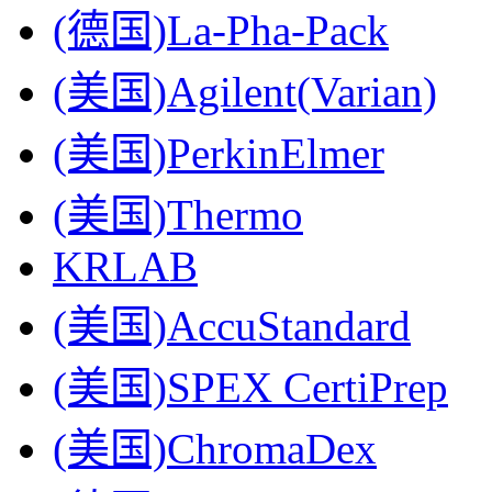
(德国)La-Pha-Pack
(美国)Agilent(Varian)
(美国)PerkinElmer
(美国)Thermo
KRLAB
(美国)AccuStandard
(美国)SPEX CertiPrep
(美国)ChromaDex